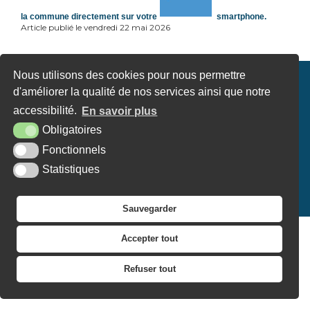
la
commune
directement
sur
votre
smartphone.
Article publié le vendredi 22 mai 2026
Nous utilisons des cookies pour nous permettre
Mairie de Saint-Martin-aux-
d'améliorer la qualité de nos services ainsi que notre
Chartrains
accessibilité.
En savoir plus
51 Route de Trouville
Obligatoires
14130 Saint-Martin-aux-Chartrains
Fonctionnels
Tél. 02 31 65 21 37
Statistiques
PLAN DU SITE
MENTIONS LÉGALES
ACCESSIBILITÉ
CONTACT
KREA3
Sauvegarder
Accepter tout
Refuser tout
↑