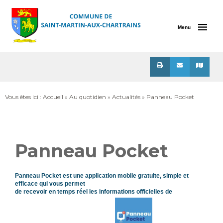
Menu
Vous êtes ici :
Accueil
»
Au quotidien
»
Actualités
» Panneau Pocket
Panneau Pocket
Panneau
Pocket
est
une
application
mobile
gratuite, simple et
efficace
qui vous permet
de
recevoir
en
temps
réel
les
informations
officielles
de