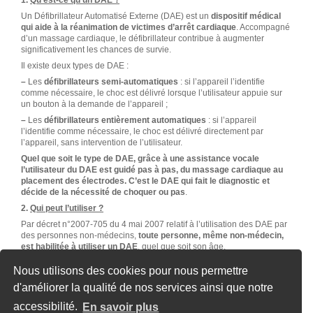
1.
Qu’est-ce qu’un DAE ?
Un Défibrillateur Automatisé Externe (DAE) est un
dispositif médical
qui aide à la réanimation de victimes d’arrêt cardiaque
. Accompagné
d’un massage cardiaque, le défibrillateur contribue à augmenter
significativement les chances de survie.
Il existe deux types de DAE :
–
Les
défibrillateurs semi-automatiques
: si l’appareil l’identifie
comme nécessaire, le choc est délivré lorsque l’utilisateur appuie sur
un bouton à la demande de l’appareil ;
–
Les
défibrillateurs entièrement automatiques
: si l’appareil
l’identifie comme nécessaire, le choc est délivré directement par
l’appareil, sans intervention de l’utilisateur.
Quel que soit le type de DAE, grâce à une assistance vocale
l’utilisateur du DAE est guidé pas à pas, du massage cardiaque au
placement des électrodes. C’est le DAE qui fait le diagnostic et
décide de la nécessité de choquer ou pas
.
2.
Qui peut l’utiliser ?
Par décret n°2007-705 du 4 mai 2007 relatif à l’utilisation des DAE par
des personnes non-médecins,
toute personne, même non-médecin,
est habilitée à utiliser un DAE
, quel que soit son âge.
Accompagné d’un massage cardiaque,
le DAE contribue à augmenter
Nous utilisons des cookies pour nous permettre
significativement les chances de survie
.
d'améliorer la qualité de nos services ainsi que notre
accessibilité.
En savoir plus